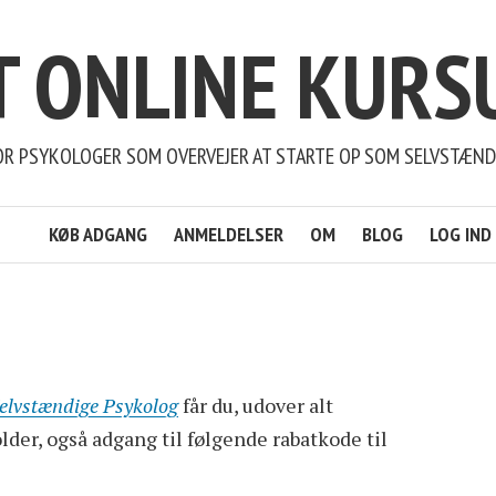
T ONLINE KURS
OR PSYKOLOGER SOM OVERVEJER AT STARTE OP SOM SELVSTÆND
KØB ADGANG
ANMELDELSER
OM
BLOG
LOG IND
elvstændige Psykolog
får du, udover alt
der, også adgang til følgende rabatkode til